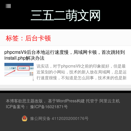
三五二萌文网
标签：后台卡顿
phpcmsV9后台本地运行速度慢，局域网卡顿，首次跳转到
install.php解决办法
说实话，对于phpcmsV9之前的印象挺好，但是最
近策划的小网站，技术的新人放在局域网，总是运
行速度很慢，不知道是怎么回事，技术来的也是新
人妹子，反馈了也没法解决，等来等去不是办法，
身为一个无法忍受bug的策划，我自己就起了安装
phphcmsV9的念头。 我的环境是phpStud...
本博客
欲思主题
改版， 基于WordPress构建 托管于
阿里云主机
ICP备案号：
豫ICP备16021871号
豫公网安备 41120202000176号