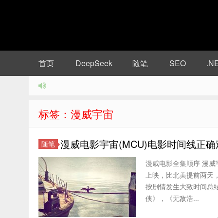
首页
DeepSeek
随笔
SEO
.N
标签：漫威宇宙
漫威电影宇宙(MCU)电影时间线正
随笔
漫威电影全集顺序 漫威
上映，比北美提前两天，
按剧情发生大致时间总结
侠》，《无敌浩...