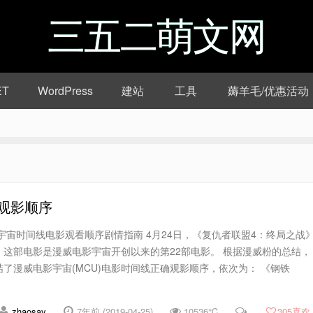
三五二萌文网
ET
WordPress
建站
工具
薅羊毛/优惠活动
确观影顺序
宇宙时间线电影观看顺序剧情指南 4月24日，《复仇者联盟4：终局之战
这部电影是漫威电影宇宙开创以来的第22部电影。 根据漫威粉的总结，
了漫威电影宇宙(MCU)电影时间线正确观影顺序，依次为： 《钢铁
zhaosay
7年前 (2019-04-25)
10536℃
305
喜欢