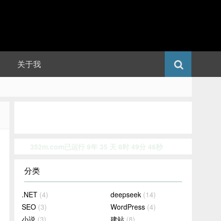
关于我
352m.com已运行 9年 35 天 8时 49分 46秒
》
分类
.NET
(4)
deepseek
(14)
SEO
(3)
WordPress
(4)
小说
(3)
建站
(8)