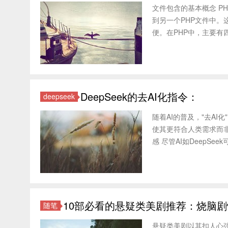
文件包含的基本概念 P
到另一个PHP文件中
便。在PHP中，主要有四种文件
DeepSeek的去AI化指令：
deepseek
随着AI的普及，"去AI
使其更符合人类需求而非纯
感 尽管AI如DeepSe
10部必看的悬疑类美剧推荐：烧脑
随笔
悬疑类美剧以其扣人心