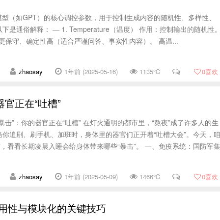
模型（如GPT）的核心调控参数，用于控制生成内容的随机性、多样性、
是通俗解释： — 1. Temperature（温度） 作用：控制输出的随机性
出更保守、确定性高（适合严谨问答、事实性内容）。 高温...
zhaosay
1年前 (2025-05-16)
1135℃
0
喜欢
官正在“吐槽”
暴击”：你的器官正在“吐槽” 在灯火通明的都市里，“熬夜”成了许多人的生
当你追剧、刷手机、加班时，身体里的器官们正开着“吐槽大会”。今天，
”，看看长期凌晨入睡会给身体带来哪些“暴击”。 一、免疫系统：国防军
zhaosay
1年前 (2025-05-09)
1466℃
0
喜欢
复用性与模块化的关键技巧