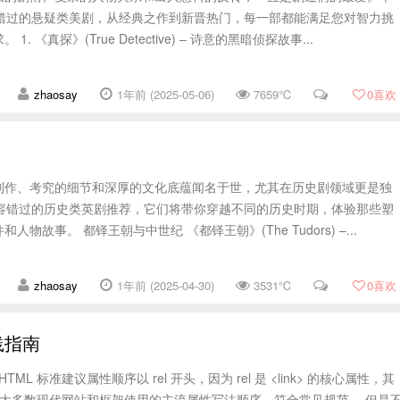
容错过的悬疑类美剧，从经典之作到新晋热门，每一部都能满足您对智力挑
 《真探》(True Detective) – 诗意的黑暗侦探故事...
zhaosay
1年前 (2025-05-06)
7659℃
0
喜欢
制作、考究的细节和深厚的文化底蕴闻名于世，尤其在历史剧领域更是独
不容错过的历史类英剧推荐，它们将带你穿越不同的历史时期，体验那些塑
物故事。 都铎王朝与中世纪 《都铎王朝》(The Tudors) –...
zhaosay
1年前 (2025-04-30)
3531℃
0
喜欢
践指南
HTML 标准建议属性顺序以 rel 开头，因为 rel 是 <link> 的核心属性，其
pe，这是大多数现代网站和框架使用的主流属性写法顺序，符合常见规范。 但是