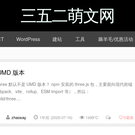
三五二萌文网
ET
WordPress
建站
工具
薅羊毛/优惠活动
UMD 版本
three 默认不是 UMD 版本？ npm 安装的 three.js 包，主要面向现代前端
ck、vite、rollup、ESM import 等），所以：
d/three....
zhaosay
1年前 (2025-07-16)
1499℃
0
喜欢