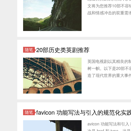
文将为您推荐10部不
战和情感冲击的双重需求。 1.
20部历史类英剧推荐
随笔
英国电视剧以其精良的
树一帜。以下是20部
造了现代世界的重大事件和人
favicon 功能写法与引入的规范化实
随笔
avicon 功能写法和引入 
次是 href 和 ty