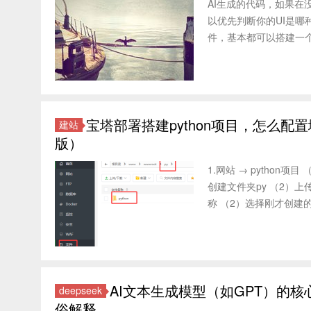
AI生成的代码，如果在
以优先判断你的UI是哪
件，基本都可以搭建一个简洁
宝塔部署搭建python项目，怎么
建站
版）
1.网站 → python项目
创建文件夹py （2）上传p
称 （2）选择刚才创建的
AI文本生成模型（如GPT）的
deepseek
俗解释