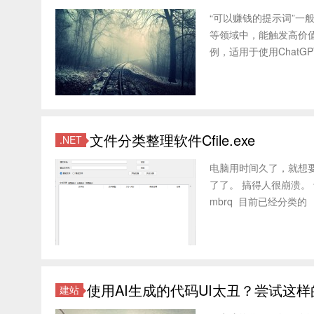
“可以赚钱的提示词”一
等领域中，能触发高价值
例，适用于使用ChatGPT、
文件分类整理软件Cfile.exe
.NET
电脑用时间久了，就想
了了。 搞得人很崩溃。 于
mbrq 目前已经分类的 .
使用AI生成的代码UI太丑？尝试这
建站