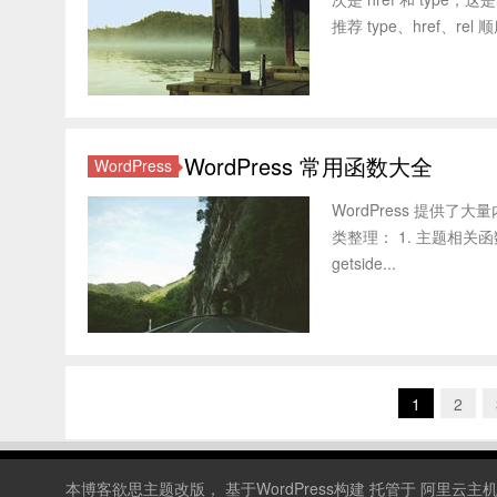
推荐 type、href、rel 
WordPress 常用函数大全
WordPress
WordPress 提供了
类整理： 1. 主题相关函数 
getside...
1
2
本博客
欲思主题
改版， 基于WordPress构建 托管于
阿里云主