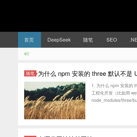
首页
DeepSeek
随笔
SEO
.N
为什么 npm 安装的 three 默认不是 
随笔
1. 为什么 npm 安装的 
工程化开发（比如用 webpa
node_modules/three/buil