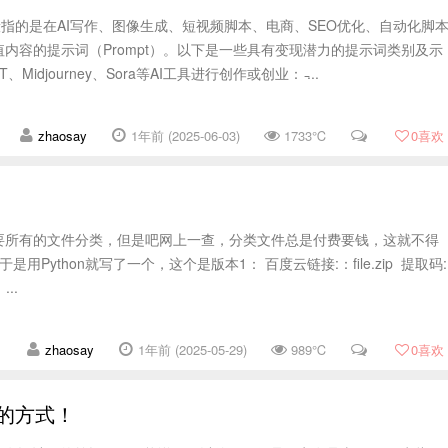
般指的是在AI写作、图像生成、短视频脚本、电商、SEO优化、自动化脚
内容的提示词（Prompt）。以下是一些具有变现潜力的提示词类别及示
Midjourney、Sora等AI工具进行创作或创业： ̵...
zhaosay
1年前 (2025-06-03)
1733℃
0
喜欢
要所有的文件分类，但是吧网上一查，分类文件总是付费要钱，这就不得
是用Python就写了一个，这个是版本1： 百度云链接:：file.zip 提取码:
..
zhaosay
1年前 (2025-05-29)
989℃
0
喜欢
样的方式！