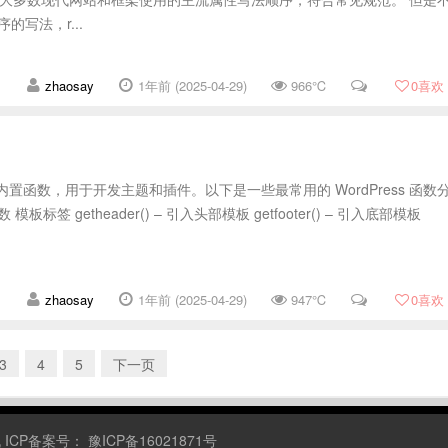
顺序的写法，r...
zhaosay
1年前 (2025-04-29)
966℃
0
喜欢
大量内置函数，用于开发主题和插件。以下是一些最常用的 WordPress 函数
模板标签 getheader() – 引入头部模板 getfooter() – 引入底部模板
zhaosay
1年前 (2025-04-29)
947℃
0
喜欢
3
4
5
下一页
机
ICP备案号：
豫ICP备16021871号