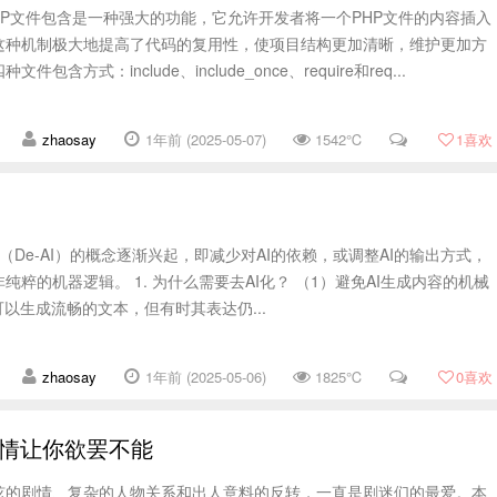
HP文件包含是一种强大的功能，它允许开发者将一个PHP文件的内容插入
。这种机制极大地提高了代码的复用性，使项目结构更加清晰，维护更加方
包含方式：include、include_once、require和req...
zhaosay
1年前 (2025-05-07)
1542℃
1
喜欢
化"（De-AI）的概念逐渐兴起，即减少对AI的依赖，或调整AI的输出方式，
粹的机器逻辑。 1. 为什么需要去AI化？ （1）避免AI生成内容的机械
ek可以生成流畅的文本，但有时其表达仍...
zhaosay
1年前 (2025-05-06)
1825℃
0
喜欢
剧情让你欲罢不能
弦的剧情、复杂的人物关系和出人意料的反转，一直是剧迷们的最爱。本