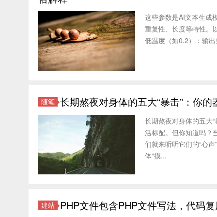
这些参数是AI文本生成
重复性、长度等特性。以下
低温度（如0.2）：输
长期熬夜对身体的五大“暴击”：你的器
随笔
长期熬夜对身体的五大“
活标配。但你知道吗？
们就来听听它们的“心声
体“摸...
PHP文件包含PHP文件写法，代码
建站