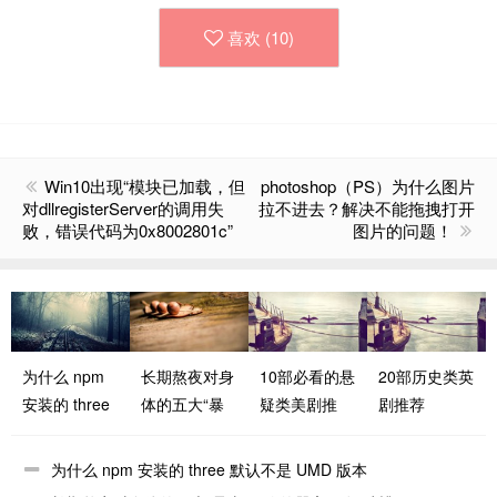
喜欢 (
10
)
Win10出现“模块已加载，但
photoshop（PS）为什么图片
对dllregisterServer的调用失
拉不进去？解决不能拖拽打开
败，错误代码为0x8002801c”
图片的问题！
为什么 npm
长期熬夜对身
10部必看的悬
20部历史类英
安装的 three
体的五大“暴
疑类美剧推
剧推荐
默认不是
击”：你的器
荐：烧脑剧情
UMD 版本
官正在“吐槽”
让你欲罢不能
为什么 npm 安装的 three 默认不是 UMD 版本