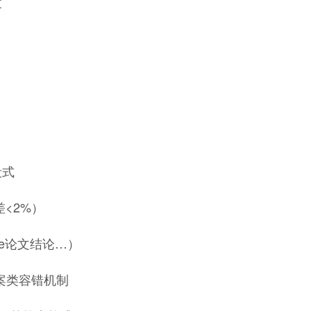
度
段式
<2%）
re论文结论…）
案类容错机制