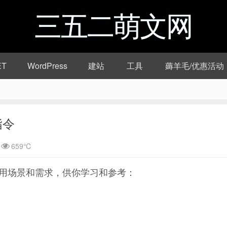
三五二萌文网
ET
WordPress
建站
工具
薅羊毛/优惠活动
指令
659℃
同应用场景和需求，供你学习和参考：