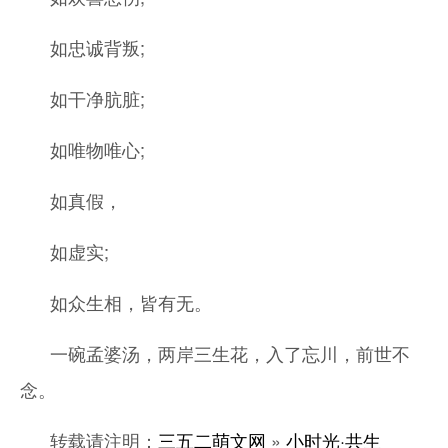
如忠诚背叛;
如干净肮脏;
如唯物唯心;
如真假，
如虚实;
如众生相，皆有无。
一碗孟婆汤，两岸三生花，入了忘川，前世不
念。
转载请注明：
三五二萌文网
»
小时光·共生