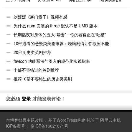
感
默认不是
击”：你的器
荐：烧脑剧情
UMD 版本
官正在“吐槽”
让你欲罢不能
刘媛媛《寒门贵子》视频有感
为什么 npm 安装的 three 默认不是 UMD 版本
长期熬夜对身体的五大“暴击”：你的器官正在“吐槽”
10部必看的悬疑类美剧推荐：烧脑剧情让你欲罢不能
20部历史类英剧推荐
favicon 功能写法与引入的规范化实践指南
十部不容错过的英剧推荐
推荐10部不容错过的历史类美剧
您必须
登录
才能发表评论！
本博客
欲思主题
改版， 基于WordPress构建 托管于
阿里云主机
ICP备案号：
豫ICP备16021871号