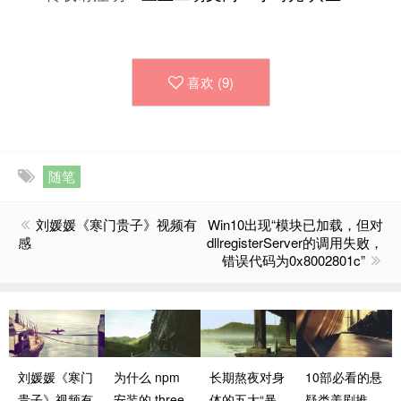
喜欢 (
9
)
随笔
刘媛媛《寒门贵子》视频有
Win10出现“模块已加载，但对
感
dllregisterServer的调用失败，
错误代码为0x8002801c”
刘媛媛《寒门
为什么 npm
长期熬夜对身
10部必看的悬
贵子》视频有
安装的 three
体的五大“暴
疑类美剧推